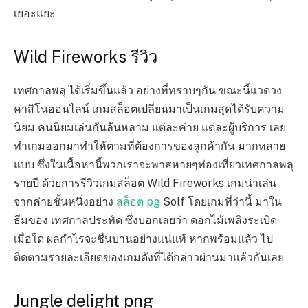
เยอะแยะ
Wild Fireworks รีวิว
เทศกาลพลุ ได้เริ่มขึ้นแล้ว อย่างที่ทราบๆกัน ขณะนี้แวดวง
คาสิโนออนไลน์ เกมสล็อตเปลี่ยนมาเป็นเกมสุดได้รับความ
นิยม คนนิยมเล่นกันล้นหลาม แต่ละค่าย แต่ละผู้บริการ เลย
ทำเกมออกมาทำให้ตามที่ต้องการของลูกค้ากัน มากหลาย
แบบ ซึ่งในเนื้อหานี้พวกเราจะพาสหายๆท่องเที่ยวเทศกาลพลุ
รายปี ด้วยการรีวิวเกมสล็อต Wild Fireworks เกมน่าเล่น
จากค่ายชั้นหนึ่งอย่าง
สล็อต pg
Solf โดยเกมที่ว่านี้ มาใน
ธีมของ เทศกาลประทัด ซึ่งบอกเลยว่า ดอกไม้เพลิงระเบิด
เมื่อใด ผลกำไรจะชื่นบานอย่างแน่แท้ หากพร้อมแล้ว ไป
ติดตามรายละเอียดของเกมดังที่ได้กล่าวผ่านมาแล้วกันเลย
Jungle delight png