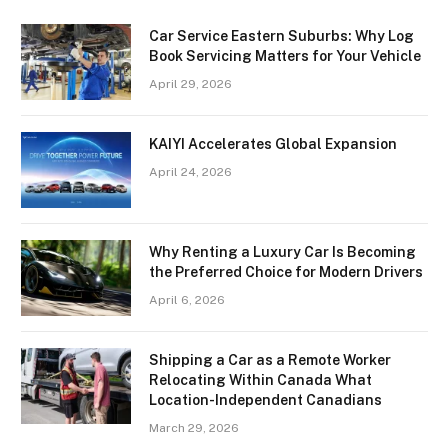
Car Service Eastern Suburbs: Why Log
Book Servicing Matters for Your Vehicle
April 29, 2026
KAIYI Accelerates Global Expansion
April 24, 2026
Why Renting a Luxury Car Is Becoming
the Preferred Choice for Modern Drivers
April 6, 2026
Shipping a Car as a Remote Worker
Relocating Within Canada What
Location-Independent Canadians
March 29, 2026