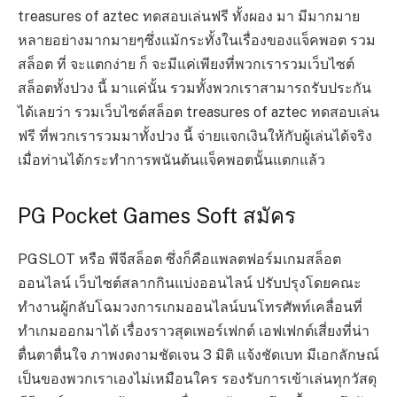
treasures of aztec ทดสอบเล่นฟรี ทั้งผอง มา มีมากมาย
หลายอย่างมากมายๆซึ่งแม้กระทั้งในเรื่องของแจ็คพอต รวม
สล็อต ที่ จะแตกง่าย ก็ จะมีแค่เพียงที่พวกเรารวมเว็บไซต์
สล็อตทั้งปวง นี้ มาแค่นั้น รวมทั้งพวกเราสามารถรับประกัน
ได้เลยว่า รวมเว็บไซต์สล็อต treasures of aztec ทดสอบเล่น
ฟรี ที่พวกเรารวมมาทั้งปวง นี้ จ่ายแจกเงินให้กับผู้เล่นได้จริง
เมื่อท่านได้กระทำการพนันต้นแจ็คพอตนั้นแตกแล้ว
PG Pocket Games Soft สมัคร
PGSLOT หรือ พีจีสล็อต ซึ่งก็คือแพลตฟอร์มเกมสล็อต
ออนไลน์ เว็บไซต์สลากกินแบ่งออนไลน์ ปรับปรุงโดยคณะ
ทำงานผู้กลับโฉมวงการเกมออนไลน์บนโทรศัพท์เคลื่อนที่
ทำเกมออกมาได้ เรื่องราวสุดเพอร์เฟกต์ เอฟเฟกต์เสี่ยงที่น่า
ตื่นตาตื่นใจ ภาพงดงามชัดเจน 3 มิติ แจ้งชัดเบท มีเอกลักษณ์
เป็นของพวกเราเองไม่เหมือนใคร รองรับการเข้าเล่นทุกวัสดุ