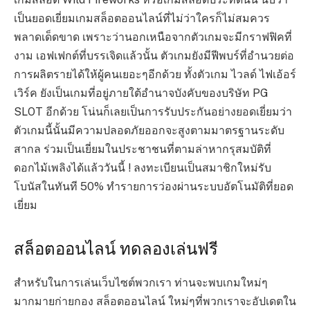
เป็นยอดเยี่ยมเกมสล็อตออนไลน์ที่ไม่ว่าใครก็ไม่สมควร
พลาดเด็ดขาด เพราะว่านอกเหนือจากตัวเกมจะมีกราฟฟิคที่
งาม เอฟเฟกต์ที่บรรเจิดแล้วนั้น ตัวเกมยังมีฟีพบร์ที่อำนวยต่อ
การผลิตรายได้ให้ผู้คนเยอะๆอีกด้วย ทั้งตัวเกม ไวลด์ ไฟเอ้อร์
เวิร์ค ยังเป็นเกมที่อยู่ภายใต้อำนาจบังคับของบริษัท PG
SLOT อีกด้วย โน่นก็เลยเป็นการรับประกันอย่างยอดเยี่ยมว่า
ตัวเกมนี้นั้นมีความปลอดภัยออกจะสูงตามมาตรฐานระดับ
สากล ร่วมเป็นเยี่ยมในประชาชนที่ตามล่าหากรุสมบัติที่
ดอกไม้เพลิงได้แล้ววันนี้ ! ลงทะเบียนเป็นสมาชิกใหม่รับ
โบนัสในทันที 50% ทำรายการว่องผ่านระบบอัตโนมัติที่ยอด
เยี่ยม
สล็อตออนไลน์ ทดลองเล่นฟรี
สำหรับในการเล่นเว็บไซต์พวกเรา ท่านจะพบเกมใหม่ๆ
มากมายก่ายกอง สล็อตออนไลน์ ใหม่ๆที่พวกเราจะอัปเดตใน