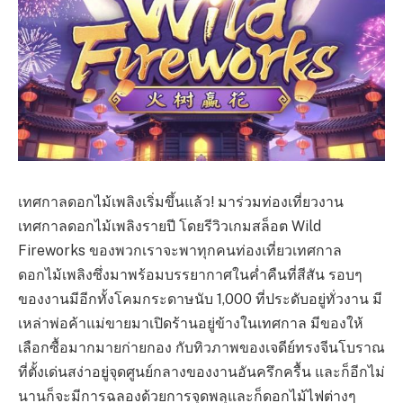
เทศกาลดอกไม้เพลิงเริ่มขึ้นแล้ว! มาร่วมท่องเที่ยวงาน
เทศกาลดอกไม้เพลิงรายปี โดยรีวิวเกมสล็อต Wild
Fireworks ของพวกเราจะพาทุกคนท่องเที่ยวเทศกาล
ดอกไม้เพลิงซึ่งมาพร้อมบรรยากาศในค่ำคืนที่สีสัน รอบๆ
ของงานมีอีกทั้งโคมกระดาษนับ 1,000 ที่ประดับอยู่ทั่วงาน มี
เหล่าพ่อค้าแม่ขายมาเปิดร้านอยู่ข้างในเทศกาล มีของให้
เลือกซื้อมากมายก่ายกอง กับทิวภาพของเจดีย์ทรงจีนโบราณ
ที่ตั้งเด่นสง่าอยู่จุดศูนย์กลางของงานอันครึกครื้น และก็อีกไม่
นานก็จะมีการฉลองด้วยการจุดพลุและก็ดอกไม้ไฟต่างๆ