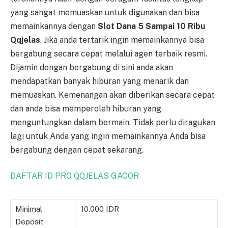
yang sangat memuaskan untuk digunakan dan bisa
memainkannya dengan
Slot Dana 5 Sampai 10 Ribu
Qqjelas
. Jika anda tertarik ingin memainkannya bisa
bergabung secara cepat melalui agen terbaik resmi.
Dijamin dengan bergabung di sini anda akan
mendapatkan banyak hiburan yang menarik dan
memuaskan. Kemenangan akan diberikan secara cepat
dan anda bisa memperoleh hiburan yang
menguntungkan dalam bermain. Tidak perlu diragukan
lagi untuk Anda yang ingin memainkannya Anda bisa
bergabung dengan cepat sekarang.
DAFTAR ID PRO QQJELAS GACOR
Minimal
10.000 IDR
Deposit