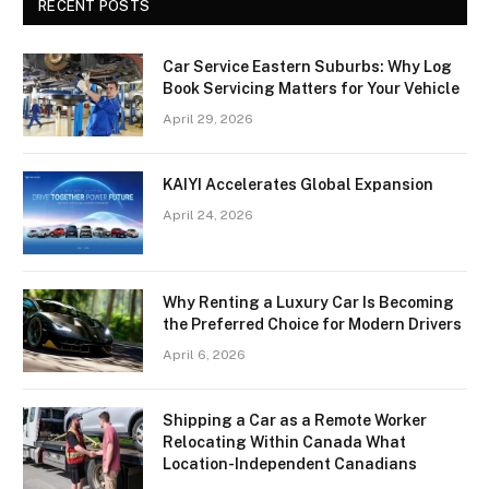
RECENT POSTS
Car Service Eastern Suburbs: Why Log
Book Servicing Matters for Your Vehicle
April 29, 2026
KAIYI Accelerates Global Expansion
April 24, 2026
Why Renting a Luxury Car Is Becoming
the Preferred Choice for Modern Drivers
April 6, 2026
Shipping a Car as a Remote Worker
Relocating Within Canada What
Location-Independent Canadians