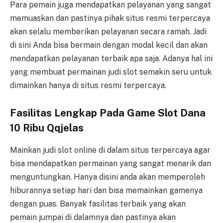
Para pemain juga mendapatkan pelayanan yang sangat
memuaskan dan pastinya pihak situs resmi terpercaya
akan selalu memberikan pelayanan secara ramah. Jadi
di sini Anda bisa bermain dengan modal kecil dan akan
mendapatkan pelayanan terbaik apa saja. Adanya hal ini
yang membuat permainan judi slot semakin seru untuk
dimainkan hanya di situs resmi terpercaya.
Fasilitas Lengkap Pada Game Slot Dana
10 Ribu Qqjelas
Mainkan judi slot online di dalam situs terpercaya agar
bisa mendapatkan permainan yang sangat menarik dan
menguntungkan. Hanya disini anda akan memperoleh
hiburannya setiap hari dan bisa memainkan gamenya
dengan puas. Banyak fasilitas terbaik yang akan
pemain jumpai di dalamnya dan pastinya akan