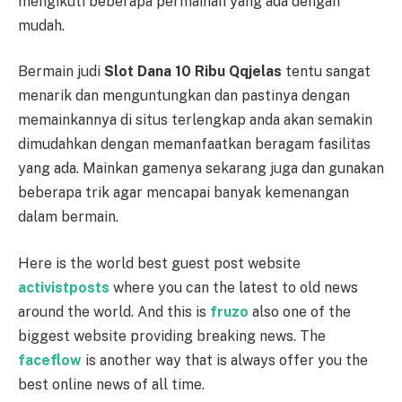
mengikuti beberapa permainan yang ada dengan
mudah.
Bermain judi
Slot Dana 10 Ribu
Qqjelas
tentu sangat
menarik dan menguntungkan dan pastinya dengan
memainkannya di situs terlengkap anda akan semakin
dimudahkan dengan memanfaatkan beragam fasilitas
yang ada. Mainkan gamenya sekarang juga dan gunakan
beberapa trik agar mencapai banyak kemenangan
dalam bermain.
Here is the world best guest post website
activistposts
where you can the latest to old news
around the world. And this is
fruzo
also one of the
biggest website providing breaking news. The
faceflow
is another way that is always offer you the
best online news of all time.