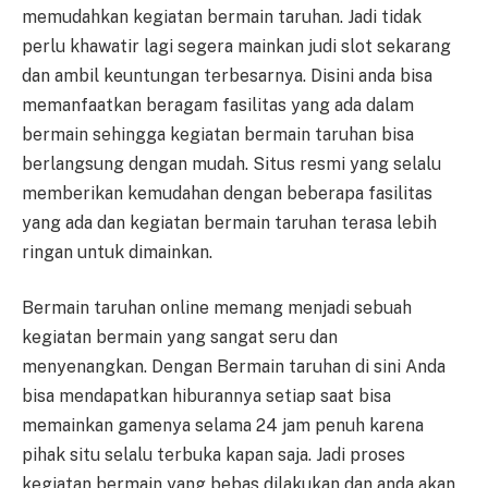
memudahkan kegiatan bermain taruhan. Jadi tidak
perlu khawatir lagi segera mainkan judi slot sekarang
dan ambil keuntungan terbesarnya. Disini anda bisa
memanfaatkan beragam fasilitas yang ada dalam
bermain sehingga kegiatan bermain taruhan bisa
berlangsung dengan mudah. Situs resmi yang selalu
memberikan kemudahan dengan beberapa fasilitas
yang ada dan kegiatan bermain taruhan terasa lebih
ringan untuk dimainkan.
Bermain taruhan online memang menjadi sebuah
kegiatan bermain yang sangat seru dan
menyenangkan. Dengan Bermain taruhan di sini Anda
bisa mendapatkan hiburannya setiap saat bisa
memainkan gamenya selama 24 jam penuh karena
pihak situ selalu terbuka kapan saja. Jadi proses
kegiatan bermain yang bebas dilakukan dan anda akan