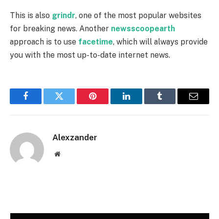
This is also
grindr
, one of the most popular websites
for breaking news. Another
newsscoopearth
approach is to use
facetime
, which will always provide
you with the most up-to-date internet news.
Facebook
Twitter
Pinterest
LinkedIn
Tumblr
Email
Alexzander
Website