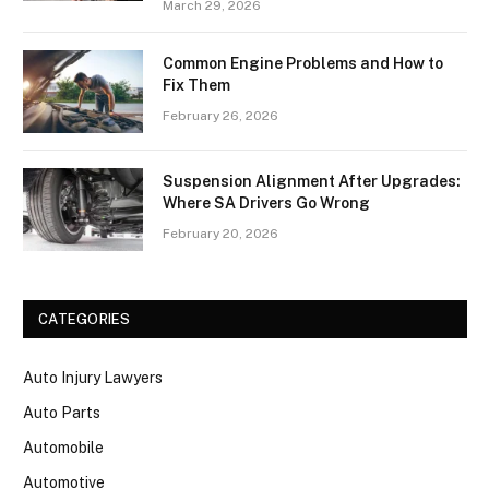
March 29, 2026
Common Engine Problems and How to
Fix Them
February 26, 2026
Suspension Alignment After Upgrades:
Where SA Drivers Go Wrong
February 20, 2026
CATEGORIES
Auto Injury Lawyers
Auto Parts
Automobile
Automotive