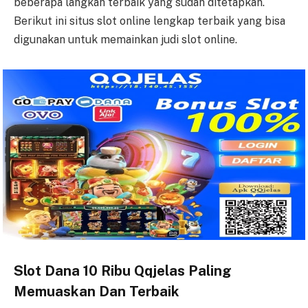
beberapa langkah terbaik yang sudah ditetapkan.
Berikut ini situs slot online lengkap terbaik yang bisa
digunakan untuk memainkan judi slot online.
Slot Dana 10 Ribu Qqjelas Paling
Memuaskan Dan Terbaik