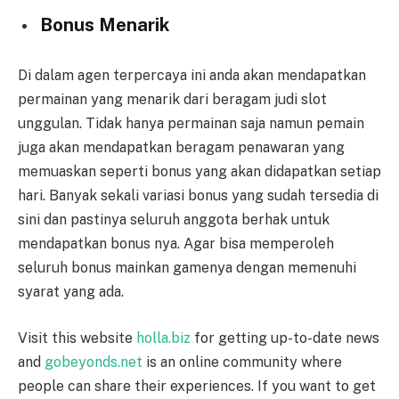
Bonus Menarik
Di dalam agen terpercaya ini anda akan mendapatkan
permainan yang menarik dari beragam judi slot
unggulan. Tidak hanya permainan saja namun pemain
juga akan mendapatkan beragam penawaran yang
memuaskan seperti bonus yang akan didapatkan setiap
hari. Banyak sekali variasi bonus yang sudah tersedia di
sini dan pastinya seluruh anggota berhak untuk
mendapatkan bonus nya. Agar bisa memperoleh
seluruh bonus mainkan gamenya dengan memenuhi
syarat yang ada.
Visit this website
holla.biz
for getting up-to-date news
and
gobeyonds.net
is an online community where
people can share their experiences. If you want to get